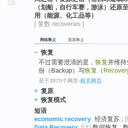
（划船，自行车赛，游泳）还原
go
用（能源、化工品等）
top
[ 复数 recoveries ]
网络释义
英英释义
恢复
不过需要澄清的是，
恢复
并维持
份（Backup）与
恢复
（
Recover
基于3970个网页
-
相关网页
复原
恢复模式
短语
economic recovery
经济复苏 ;
Data Recovery
[计]
数据恢复 ; 