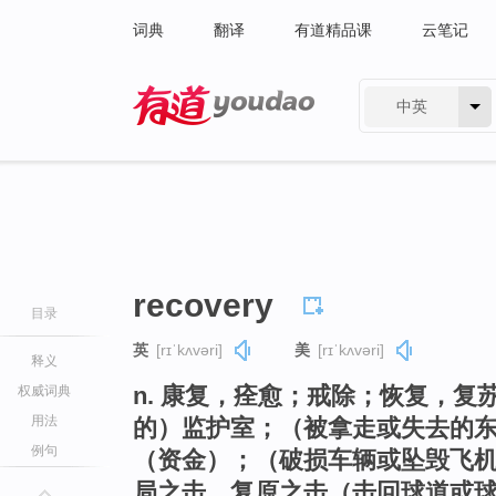
词典
翻译
有道精品课
云笔记
中英
有道 - 网易旗下搜索
recovery
目录
英
[rɪˈkʌvəri]
美
[rɪˈkʌvəri]
释义
n. 康复，痊愈；戒除；恢复，
权威词典
用法
的）监护室；（被拿走或失去的
例句
（资金）；（破损车辆或坠毁飞
局之击，复原之击（击回球道或