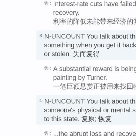
Interest-rate cuts have fail
例：
recovery.
利率的降低未能带来经济的
N-UNCOUNT
You talk about t
3.
something when you get it back 
or stolen. 失而复得
A substantial reward is being
例：
painting by Turner.
一笔巨额悬赏正被用来找回
N-UNCOUNT
You talk about t
4.
someone's physical or mental s
to this state. 复原; 恢复
...the abrupt loss and recov
例：