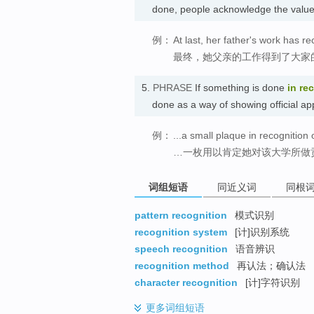
done, people acknowledge the value
例：
At last, her father's work has r
最终，她父亲的工作得到了大家
5.
PHRASE
If something is done
in re
done as a way of showing official 
例：
...a small plaque in recognition o
…一枚用以肯定她对该大学所做
词组短语
同近义词
同根
pattern recognition
模式识别
recognition system
[计]识别系统
speech recognition
语音辨识
recognition method
再认法；确认法
character recognition
[计]字符识别
更多
词组短语