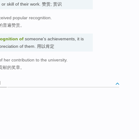
 or skill of their work. 赞赏; 赏识
eceived popular recognition.
的普遍赞赏。
cognition of
someone's achievements, it is
appreciation of them. 用以肯定
f her contribution to the university.
贡献的奖章。
词