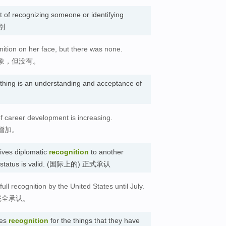
t of recognizing someone or identifying
识别
nition on her face, but there was none.
象，但没有。
hing is an understanding and acceptance of
f career development is increasing.
增加。
ves diplomatic
recognition
to another
t its status is valid. (国际上的) 正式承认
ll recognition by the United States until July.
完全承认。
ves
recognition
for the things that they have