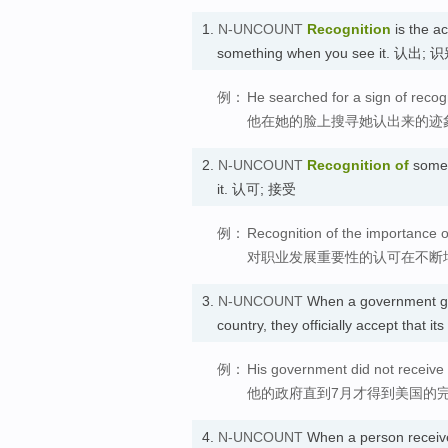
1.
N-UNCOUNT
Recognition
is the ac
something when you see it. 认出; 
例：
He searched for a sign of recog
他在她的脸上搜寻她认出来的迹
2.
N-UNCOUNT
Recognition
of
somet
it. 认可; 接受
例：
Recognition of the importance o
对职业发展重要性的认可在不断
3.
N-UNCOUNT
When a government gi
country, they officially accept tha
例：
His government did not receive fu
他的政府直到7月才得到美国的
4.
N-UNCOUNT
When a person recei