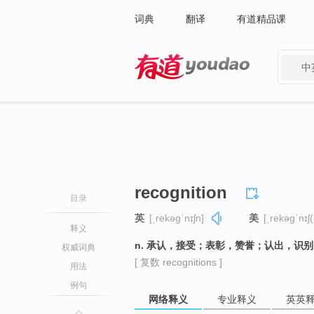
词典
翻译
有道精品课
中
有道 - 网易旗下搜索
recognition
目录
英
[ˌrekəɡˈnɪʃn]
美
[ˌrekəɡˈnɪʃ(
释义
n. 承认，接受；表彰，赞誉；认出，识
权威词典
[ 复数 recognitions ]
用法
例句
网络释义
专业释义
英英