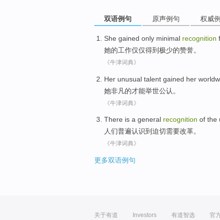
双语例句
原声例句
权威
She
gained
only
minimal
recognition
她
的
工作
仅仅
得到
极少
的
赞誉
。
《牛津词典》
Her
unusual
talent
gained her worldw
她
非凡的
才能
举世
公认。
《牛津词典》
There
is a general
recognition
of
the
人们
普遍
认识
到
迫切
需要
改革
。
《牛津词典》
更多双语例句
关于有道
Investors
有道智选
官