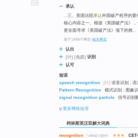
承认
go
...三、美国法院
承认
外国破产程序的要
top
核心内容之一。根据《美国破产法》，
更全面寻求《美国破产法》项下的救...
基于1498个网页
-
相关网页
认出
识别
[计]
[免疫]
认可
短语
speech recognition
[计]
语音识别 ; 语
Pattern Recognition
模式识别 ; 图象识
signal recognition particle
信号识别颗粒
更多
网络短语
柯林斯英汉双解大词典
recognition
CET
/ˌrɛkəɡˈnɪʃən/