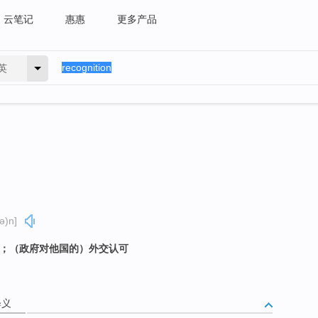
云笔记
惠惠
更多产品
英
ə)n]
别；（政府对他国的）外交认可
释义