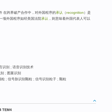
件 在跨界破产合作中，对外国程序的
承认
（
recognition
）是
一项外国程序如经美国法院
承认
，则意味着外国代表人可以
言识别 ; 语音识别技术
别 ; 图案识别
 ; 信号肽识别颗粒 ; 信号识别粒子 ; 颗粒
4 TEM4