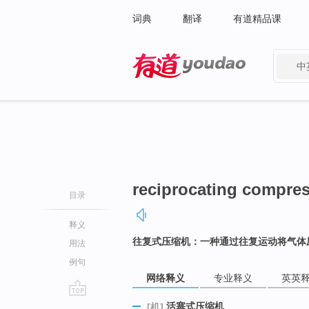
词典
翻译
有道精品课
中
有道 - 网易旗下搜索
reciprocating compre
目录
释义
往复式压缩机：一种通过往复运动将气体
用法
例句
网络释义
专业释义
英英
go
活塞式压缩机
[机]