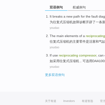
双语例句
权威例句
It breaks
a
new
path
for
the
fault
diag
为
往复式
压缩机
故障
诊断
开辟
了一
条
youdao
The
main
elements
of
a
reciprocating
往复式
压缩机
的
主要
零件
是
活塞
和
气
youdao
If
use
reciprocating
compressor
,
can
如
采用
往复式
压缩机
，
可
选用
DAA100
youdao
更多双语例句
关于有道
Investors
有道智选
官