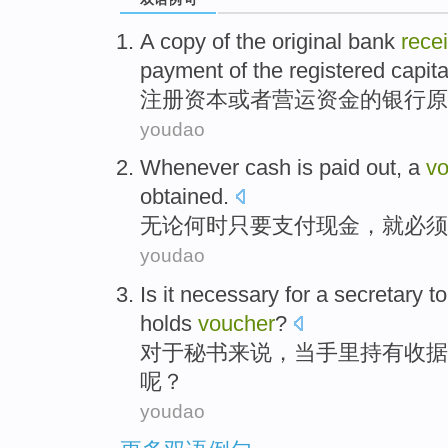
A copy
of
the
original
bank
rece
payment
of
the registered
capita
注册
资本
或者
营运资金
的
银行
原
youdao
Whenever
cash
is
paid out
,
a
vo
obtained.
无论
何时只要
支付
现金
，就必须
youdao
Is
it necessary
for
a secretary
t
holds
voucher
?
对于
秘书
来说，
当
手里
持有
收据
呢？
youdao