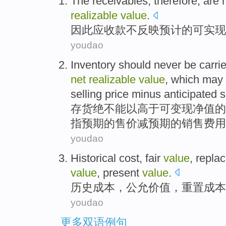
The
receivables
,
therefore
, are
realizable
value
.
因此
应收款
不
反映
预计
的
可实现
youdao
Inventory
should never
be
carri
net
realizable
value
,
which
may
selling
price
minus
anticipated
s
存货
绝不
能
以
高于
可
变现
净值
的
指
预期
的
售价
减
预期
的
销售
费用
youdao
Historical
cost
,
fair
value
,
repla
value
,
present
value
.
历史
成本
，
公允
价值
，
重置
成本
youdao
更多双语例句