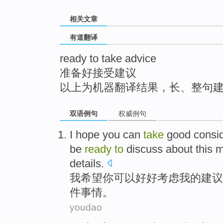
top
相关文章
有道翻译
ready to take advice
准备好接受建议
以上为机器翻译结果，长、整句
双语例句
权威例句
I
hope
you
can
take
good
consi
be
ready
to
discuss about
this
m
details.
我
希望
你
可以
好好
考虑
我
的
建议
件
事情。
youdao