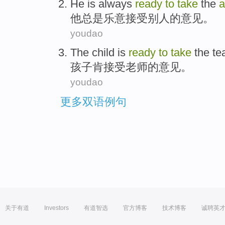
He
is always
ready
to
take
the
a
他
总是
乐意
接受
别人
的
意见
。
youdao
The
child
is
ready
to
take
the te
孩子
肯
接受
老师
的
意见
。
youdao
更多双语例句
关于有道
Investors
有道智选
官方博客
技术博客
诚聘英