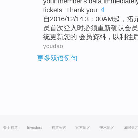
your
member
's data
immediatel
tickets
.
Thank you
.
自2016/12/14 3：00AM起，拓
员
首次
登入
时
必须
重新确认会员
统更新
您
的
会员
资料，以利往
youdao
更多双语例句
关于有道
Investors
有道智选
官方博客
技术博客
诚聘英