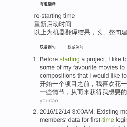
有道翻译
top
re-starting time
重新启动时间
以上为机器翻译结果，长、整句
双语例句
权威例句
Before
starting
a
project
,
I
like
t
some
of
my
favourite
movies
to
compositions
that I
would like
to
开始
一个
项目
之前
，
我
喜欢
花
一
一些
情节，从而
来
获得
我
想
要的
youdao
2016/12/14 3:00AM. Existing
m
members'
data
for first
-
time
logi