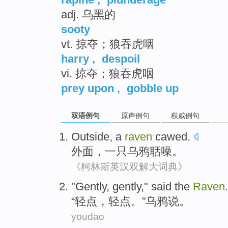
adj. 乌黑的
sooty
vt. 掠夺；狼吞虎咽
harry
,
despoil
vi. 掠夺；狼吞虎咽
prey upon
,
gobble up
双语例句
原声例句
权威例句
Outside
,
a
raven
cawed
.
外面
，
一
只乌鸦
聒噪
。
《柯林斯英汉双解大词典》
"
Gently
, gently,"
said
the
Raven
.
“
轻点
，轻点。”
乌鸦
说
。
youdao