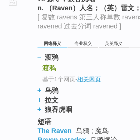
n. （Raven）人名；（英）雷
go
[ 复数 ravens 第三人称单数 rave
top
ravened 过去分词 ravened ]
网络释义
专业释义
英英释义
渡鸦
渡鸦
基于1个网页
-
相关网页
乌鸦
拉文
狼吞虎咽
短语
The Raven
乌鸦 ; 魔鸟
Raven paradox
乌鸦悖论