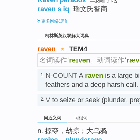
raven s iq
瑞文氏智商
更多
网络短语
柯林斯英汉双解大词典
raven
TEM4
名词读作
ˈreɪvən
。动词读作
ˈræv
N-COUNT
A
raven
is a large b
1.
feathers and a deep harsh cal
V
to seize or seek (plunder, p
2.
同近义词
同根词
n. 掠夺，劫掠；大乌鸦
rapine
,
plunderage