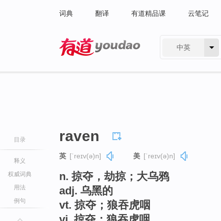
词典
翻译
有道精品课
云笔记
中英
有道 - 网易旗下搜索
raven
目录
英
[ˈreɪv(ə)n]
美
[ˈreɪv(ə)n]
释义
n. 掠夺，劫掠；大乌鸦
权威词典
用法
adj. 乌黑的
例句
vt. 掠夺；狼吞虎咽
vi. 掠夺；狼吞虎咽