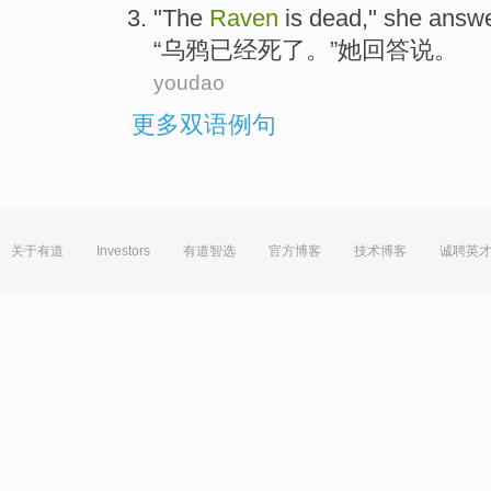
"
The
Raven
is dead
,"
she
answ
“
乌鸦
已经
死了。”
她
回答说。
youdao
更多双语例句
关于有道
Investors
有道智选
官方博客
技术博客
诚聘英