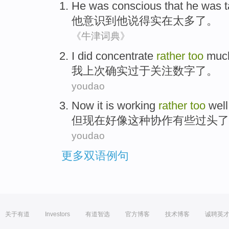
He
was
conscious
that
he
was t
他
意识
到他
说
得实在太多了。
《牛津词典》
I
did
concentrate
rather
too
muc
我
上次
确实
过于
关注
数字
了
。
youdao
Now
it
is
working
rather
too
well
但现在
好像
这种
协作
有些
过头了
youdao
更多双语例句
关于有道
Investors
有道智选
官方博客
技术博客
诚聘英