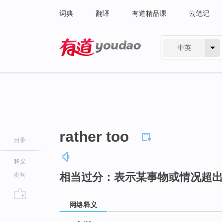
词典
翻译
有道精品课
云笔记
中英
有道 - 网易旗下搜索
rather too
目录
释义
相当过分：表示某事物或情况超
例句
网络释义
go
top