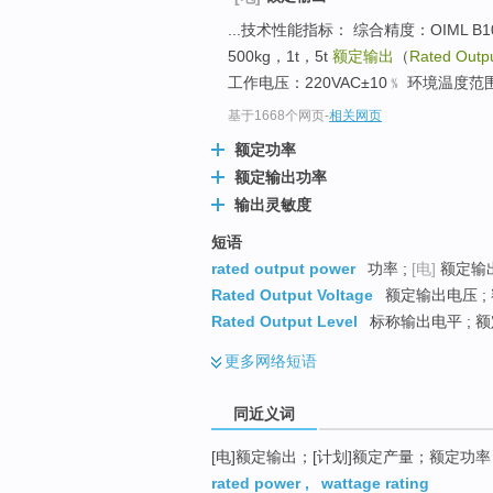
top
...技术性能指标： 综合精度：OIML B10
500kg，1t，5t
额定输出
（
Rated Outp
工作电压：220VAC±10﹪ 环境温度范围：
基于1668个网页
-
相关网页
额定功率
额定输出功率
输出灵敏度
短语
rated output power
功率 ;
[电]
额定输出
Rated Output Voltage
额定输出电压 ;
Rated Output Level
标称输出电平 ; 
更多
网络短语
同近义词
[电]额定输出；[计划]额定产量；额定功率
rated power
,
wattage rating