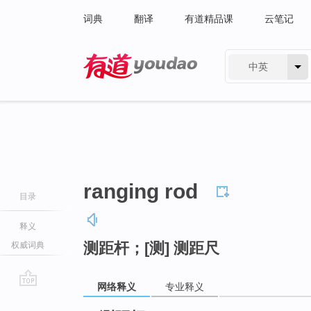
词典
翻译
有道精品课
云笔记
中英
有道 - 网易旗下搜索
ranging rod
目录
释义
测距杆；[测] 测距尺
权威词典
网络释义
专业释义
go