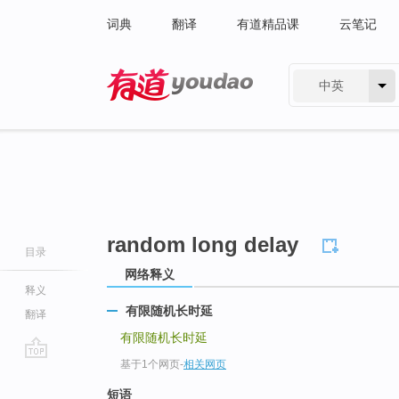
词典
翻译
有道精品课
云笔记
中英
有道 - 网易旗下搜索
random long delay
目录
网络释义
释义
有限随机长时延
翻译
有限随机长时延
基于1个网页
-
相关网页
go
top
短语