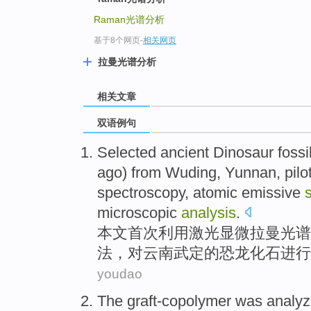
Raman光谱分析
基于8个网页
-
相关网页
拉曼光谱分析
相关文章
双语例句
Selected ancient
Dinosaur
fossi
ago) from
Wuding
,
Yunnan
, pil
spectroscopy
,
atomic
emissive
microscopic
analysis
.
本文首次
利用
激光
显微
拉曼
光谱
法，
对
云南
武定
的
恐龙
化石
进行
youdao
The
graft-copolymer
was
analy