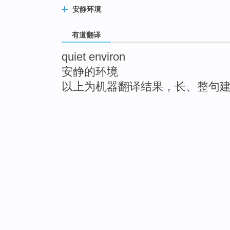
安静环境
有道翻译
quiet environ
安静的环境
以上为机器翻译结果，长、整句