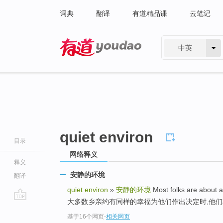
词典
翻译
有道精品课
云笔记
中英
有道 - 网易旗下搜索
quiet environ
目录
网络释义
释义
安静的环境
翻译
quiet environ
»
安静的环境
Most folks are about a
大多数乡亲约有同样的幸福为他们作出决定时,他们将 
go
基于16个网页
-
相关网页
top