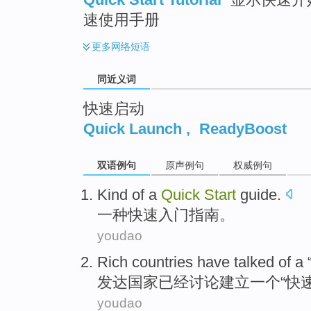
速使用手册
更多
网络短语
同近义词
快速启动
Quick Launch
,
ReadyBoost
双语例句
原声例句
权威例句
Kind of
a
Quick
Start
guide
.
一
种
快速
入门
指南
。
youdao
Rich
countries
have
talked
of
a
发达
国家
已经
讨论
建立
一个
“
快
youdao