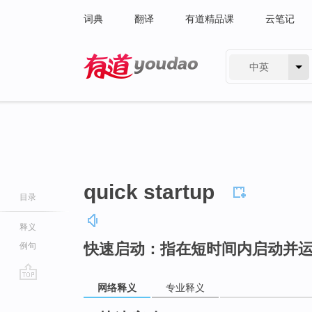
词典
翻译
有道精品课
云笔记
中英
有道 - 网易旗下搜索
quick startup
目录
释义
快速启动：指在短时间内启动并
例句
网络释义
专业释义
go
top