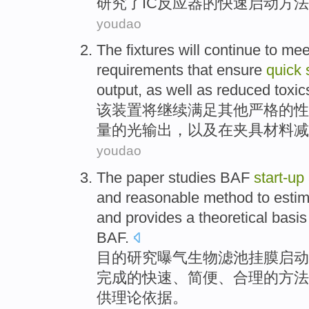
研究
了
IC
反应器
的
快速
启动
方法
youdao
The
fixtures
will
continue to
mee
requirements
that ensure
quick
output
,
as well as
reduced
toxic
该
装置
将
继续
满足
其他
严格
的
性
量
的
光
输出
，
以及
在
夹具
材料
减
youdao
The
paper studies
BAF
start-up
and
reasonable
method
to
esti
and
provides
a
theoretical
basis
BAF.
目的
研究
曝气生物
滤池
挂膜
启动
完成
的
快速
、
简便
、
合理
的
方法
供
理论
依据
。