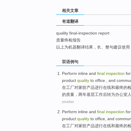
top
相关文章
有道翻译
quality final-inspection report
质量终检报告
以上为机器翻译结果，长、整句建议使用
双语例句
Perform
inline
and
final
inspection
fo
product
quality
to
office
,
and
commun
在
工厂
对
家纺产品
进行
在线
和
最终
的
的质量，两年基层工作后转为办公室
youdao
Perform
inline
and
final
inspection
fo
product
quality
to
office
,
and
communi
在
工厂
对
家纺产品
进行
在线
和
最终
的