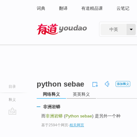
词典
翻译
有道精品课
云笔记
中英
有道 - 网易旗下搜索
python sebae
添加释义
目录
网络释义
英英释义
释义
非洲岩蟒
而
非洲岩蟒
(
Python sebae
) 是另外一个种
go
基于2594个网页
-
相关网页
top