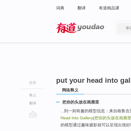
词典
翻译
有道精品课
中
有道 - 网易旗下搜索
put your head into gal
目录
网络释义
释义
把你的头放在画廊里
翻译
...到一则有趣的模型信息：来自格鲁吉亚的
Head Into Gallery
(
把你的头放在画廊
go
的模型通过趣味摄影就可以呈现出很好
top