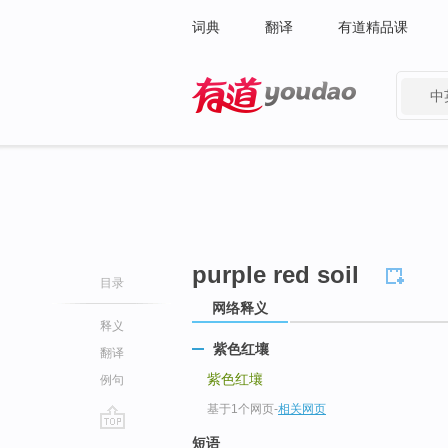
词典
翻译
有道精品课
中
有道 - 网易旗下搜索
purple red soil
目录
网络释义
释义
紫色红壤
翻译
紫色红壤
例句
基于1个网页
-
相关网页
go
短语