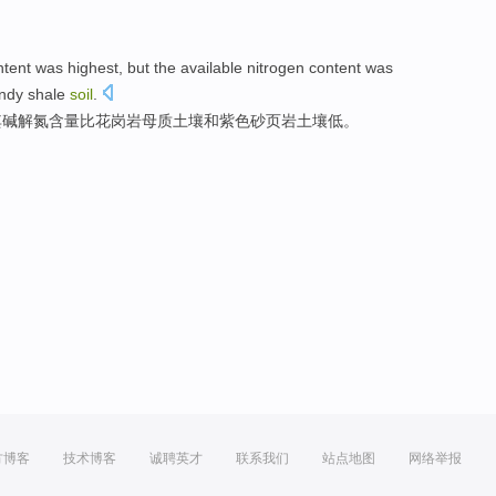
ntent
was
highest
,
but
the
available nitrogen content was
ndy
shale
soil
.
其
碱解氮含量
比
花岗岩母质
土壤
和
紫色
砂
页岩
土壤
低
。
方博客
技术博客
诚聘英才
联系我们
站点地图
网络举报