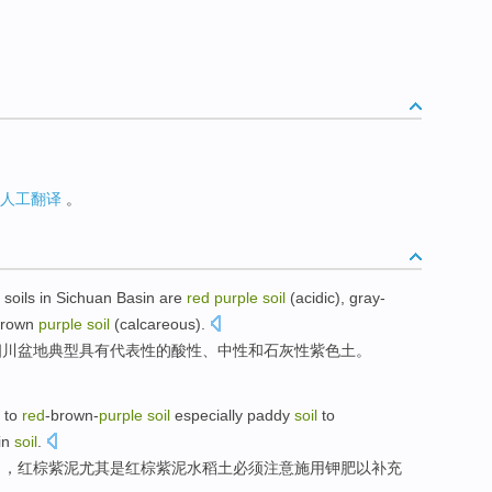
人工翻译
。
soils
in Sichuan
Basin
are
red
purple
soil
(acidic), gray-
brown
purple
soil
(
calcareous
).
四川
盆地
典型
具有代表性
的酸性、
中性
和
石灰
性
紫色
土
。
d
to
red
-brown-
purple
soil
especially
paddy
soil
to
in
soil
.
力，红棕紫泥
尤其是
红棕紫泥
水稻
土
必须注意施用钾肥
以
补充