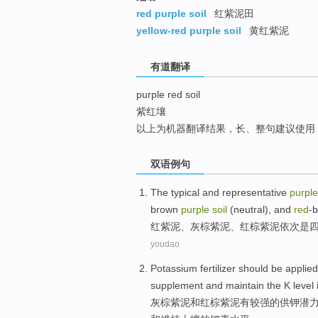
top
red purple soil
红紫泥田
yellow-red purple soil
黄红紫泥
有道翻译
purple red soil
紫红壤
以上为机器翻译结果，长、整句建议使用
双语例句
The
typical
and
representative
purple
brown
purple
soil
(
neutral
),
and
red
-
红
紫
泥、灰棕紫泥、红棕紫泥依次
是
youdao
Potassium fertilizer
should be
applie
supplement
and
maintain
the
K
level
灰
棕
紫泥
和
红棕紫泥
有
较强的供
钾
潜