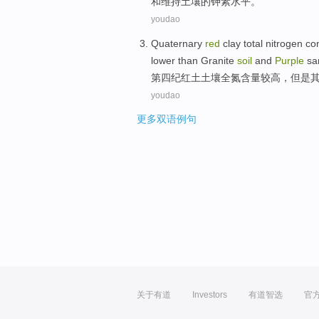
和
维持
土壤
的
钾
素
水平
。
youdao
Quaternary
red
clay
total
nitrogen
co
lower
than
Granite
soil
and
Purple
sa
第四纪
红土
土壤
全
氮
含量
较高
，
但是
youdao
更多双语例句
关于有道
Investors
有道智选
官