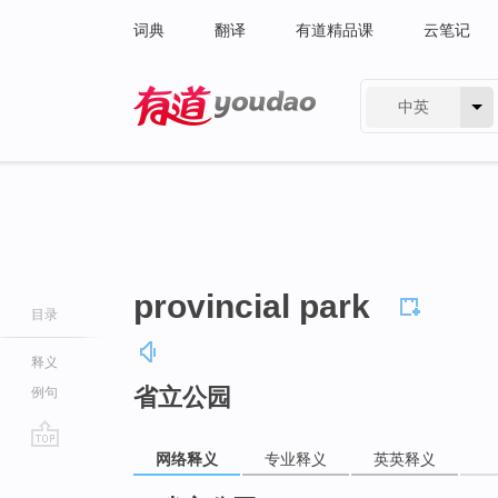
词典
翻译
有道精品课
云笔记
中英
有道 - 网易旗下搜索
provincial park
目录
释义
省立公园
例句
网络释义
专业释义
英英释义
go
top