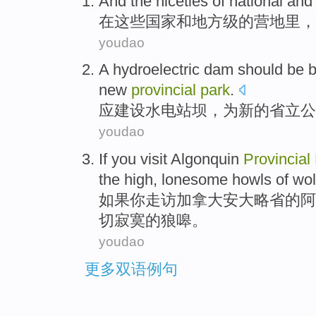
And the
niceties
of
national
and
在
这些
国家
和
地方级
的
营地里，
youdao
A hydroelectric
dam
should be
b
new
provincial
park
.
应
建设
水电站
坝
，
为
新的
省立
公
youdao
If
you
visit Algonquin
Provincial
the high,
lonesome
howls
of
wo
如果
你
走访
加拿大
安大略省
的
阿
切寂寞
的狼嗥。
youdao
更多双语例句