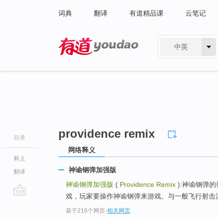
词典
翻译
有道精品课
云笔记
中英
有道 - 网易旗下搜索
providence remix
目录
网络释义
释义
神谕钢弹加强版
翻译
神谕钢弹加强版
(
Providence Remix
):神谕钢弹
戏，玩家要操作神谕钢弹来游戏。与一般飞行射击游
go
基于216个网页
-
相关网页
top