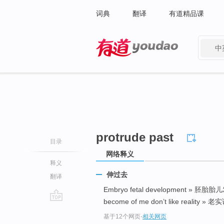
词典
翻译
有道精品课
中
有道 - 网易旗下搜索
protrude past
目录
网络释义
释义
伸过去
翻译
Embryo fetal development » 胚胎
become of me don’t like reali
go
基于12个网页
-
相关网页
top