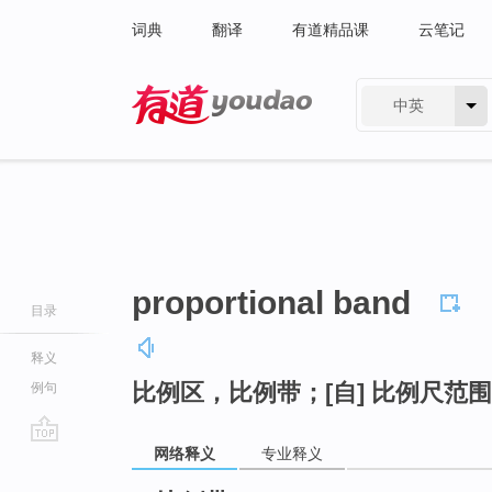
词典
翻译
有道精品课
云笔记
中英
有道 - 网易旗下搜索
proportional band
目录
释义
比例区，比例带；[自] 比例尺范围
例句
网络释义
专业释义
go
top