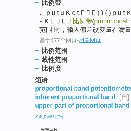
比例带
... p u t u K e t    ( ) ( ) p u t 
s K    
比例带
(
proportional
范围 时，输入偏差改变量在满
基于477个网页
-
相关网页
比例范围
线性范围
比例度
短语
proportional band potentiomete
inherent proportional band
[自]
upper part of proportional band
更多
网络短语
双语例句