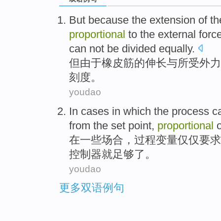
But
because
the
extension
of
th
proportional
to
the
external forc
can
not
be divided equally.
但
由于
橡皮筋
的
伸长
与
所
受
外力
刻度
。
youdao
In
cases in
which the
process
c
from
the
set point,
proportional
在
一些
场合
，
过程
变量
仅仅
要求
控制器
就
足够了。
youdao
更多双语例句