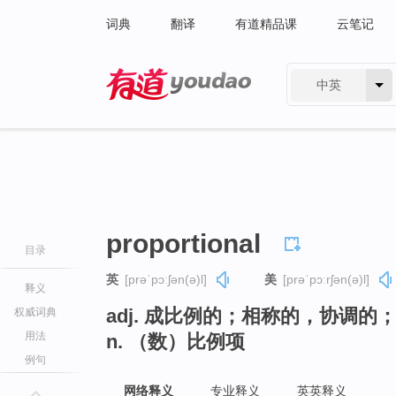
词典
翻译
有道精品课
云笔记
中英
有道 - 网易旗下搜索
proportional
目录
英
[prəˈpɔːʃən(ə)l]
美
[prəˈpɔːrʃən(ə)l]
释义
adj. 成比例的；相称的，协调
权威词典
用法
n. （数）比例项
例句
网络释义
专业释义
英英释义