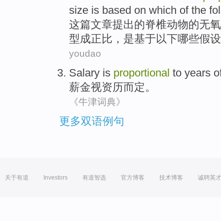
size
is
based on
which
of
the fo
这
篇文章
提出
的
脊椎
动物
的
无氧
型
成
正比
，
是
基于
以下
哪些
假设
youdao
Salary
is
proportional
to years o
薪金
视
资历而定。
《牛津词典》
更多双语例句
关于有道
Investors
有道智选
官方博客
技术博客
诚聘英