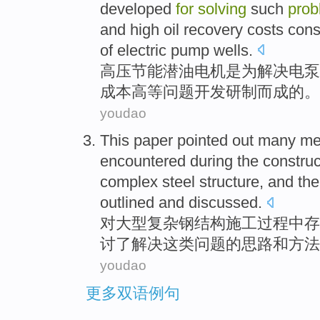
developed
for
solving
such
prob
and high
oil recovery
costs
con
of
electric pump
wells
.
高压
节能
潜油
电机
是
为
解决
电泵
成本
高等
问题
开发研制而
成
的
。
youdao
This paper pointed out many
me
encountered
during
the
construc
complex
steel
structure
,
and
the
outlined
and
discussed
.
对
大型
复杂
钢
结构
施工
过程
中
存
讨了
解决
这类问题的思路
和
方法
youdao
更多双语例句