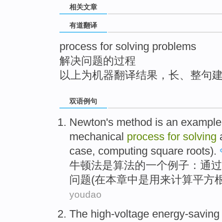
相关文章
top
有道翻译
process for solving problems
解决问题的过程
以上为机器翻译结果，长、整句
双语例句
Newton
's
method
is
an
example
mechanical
process
for
solving
case,
computing
square roots
).
牛顿
法
是
算法
的
一个
例子
：
通过
问题
(
在
本
章中是用来
计算
平方根
youdao
The high-voltage
energy-saving