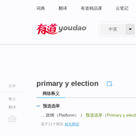
词典
翻译
有道精品课
云笔记
中英
有道 - 网易旗下搜索
primary y election
目录
网络释义
释义
预选选举
翻译
... 政纲（Platform） ）
预选选举
（
Primary y elect
基于11个网页
-
相关网页
go
top