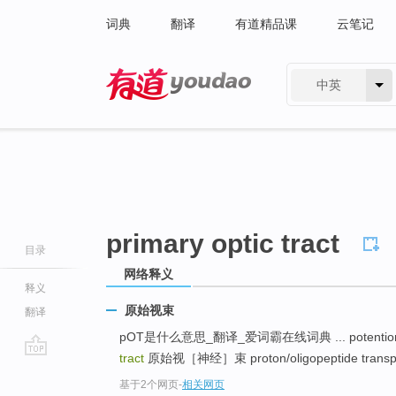
词典
翻译
有道精品课
云笔记
中英
有道 - 网易旗下搜索
primary optic tract
目录
网络释义
释义
原始视束
翻译
pOT是什么意思_翻译_爱词霸在线词典 ... potent
tract
原始视［神经］束 proton/oligopeptide trans
go
基于2个网页
-
相关网页
top