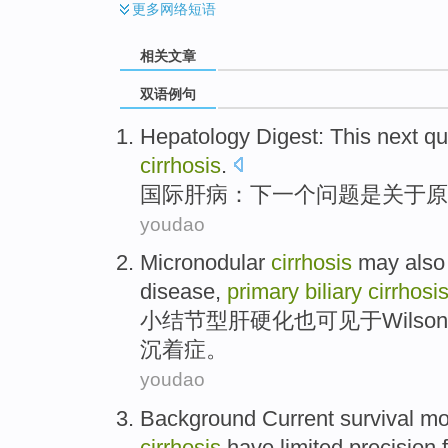
更多
网络短语
相关文章
双语例句
Hepatology Digest
:
This next
qu
cirrhosis
.
国际
肝病
：
下
一个
问题
是
关于
原
youdao
Micronodular
cirrhosis
may also
disease
,
primary
biliary
cirrhosi
小
结节
型
肝硬化
也
可见
于
Wilson
沉着症
。
youdao
Background Current
survival
mo
cirrhosis
have
limited
precision
f