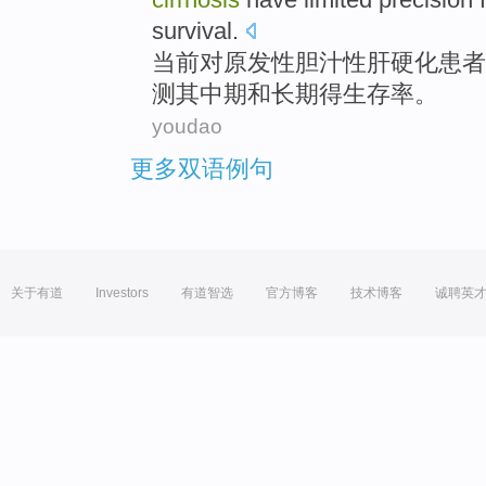
survival
.
当前
对
原发性
胆汁性
肝硬化
患者
测其中期
和
长期
得
生存率
。
youdao
更多双语例句
关于有道
Investors
有道智选
官方博客
技术博客
诚聘英