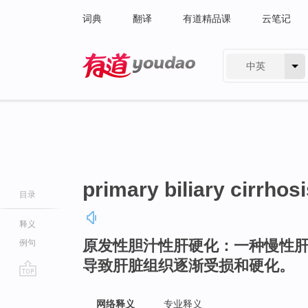
词典
翻译
有道精品课
云笔记
中英
有道 - 网易旗下搜索
primary biliary cirrhos
目录
释义
原发性胆汁性肝硬化：一种慢性
例句
导致肝脏组织逐渐受损和硬化。
go
top
网络释义
专业释义