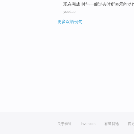
现在
完成
时与
一般
过去
时所表示的动
youdao
更多双语例句
关于有道
Investors
有道智选
官