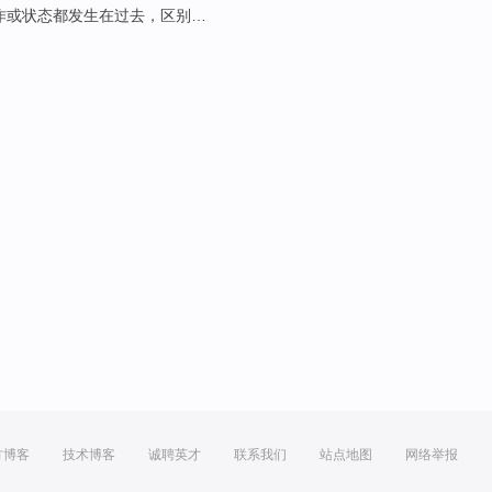
作
或
状态都发生在过去，
区别
…
方博客
技术博客
诚聘英才
联系我们
站点地图
网络举报