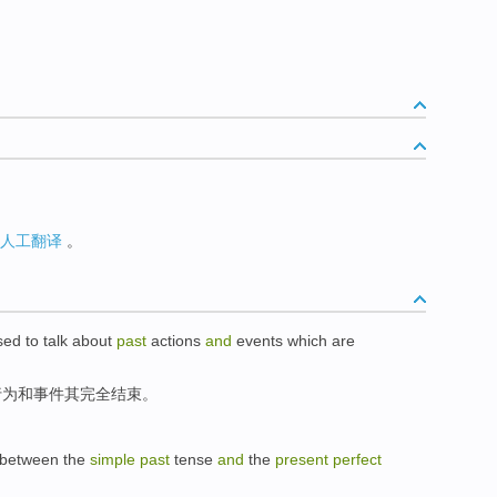
人工翻译
。
sed to
talk about
past
actions
and
events
which
are
行为
和
事件
其
完全
结束。
 between
the
simple
past
tense
and
the
present
perfect