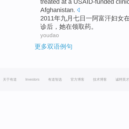
treated
at
a
USAID-funded
clini
Afghanistan.
2011年
九月
七日
一阿富汗
妇女
诊
后
，她
在
领取
药
。
youdao
更多双语例句
关于有道
Investors
有道智选
官方博客
技术博客
诚聘英