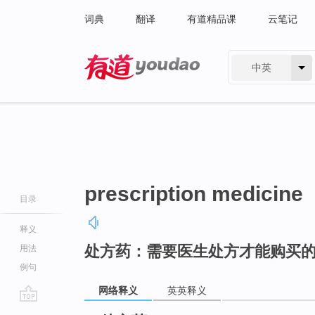
词典
翻译
有道精品课
云笔记
中英
有道 - 网易旗下搜索
prescription medicine
目录
释义
处方药：需要医生处方才能购买
用法
例句
网络释义
英英释义
go