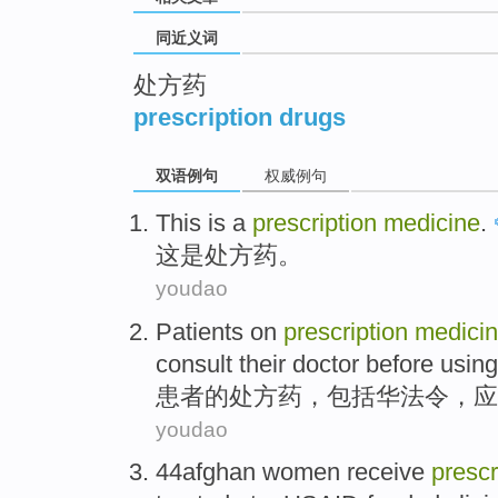
同近义词
处方药
prescription drugs
双语例句
权威例句
This
is
a
prescription
medicine
.
这
是
处方药
。
youdao
Patients
on
prescription
medici
consult
their
doctor
before
using
患者
的
处方药
，
包括
华法令
，
应
youdao
44
afghan
women
receive
prescr