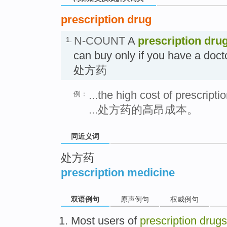
prescription drug
N-COUNT
A
prescription dru
1.
can buy only if you have a doctor
处方药
...the high cost of prescripti
例：
...处方药的高昂成本。
同近义词
处方药
prescription medicine
双语例句
原声例句
权威例句
Most
users
of
prescription
drugs