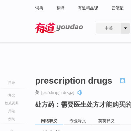
词典
翻译
有道精品课
云笔记
中英
有道 - 网易旗下搜索
prescription drugs
目录
美
[prɪˈskrɪpʃn drʌɡz]
释义
处方药：需要医生处方才能购买
权威词典
用法
例句
网络释义
专业释义
英英释义