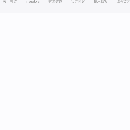
关于有道
Investors
有道智选
官方博客
技术博客
诚聘英