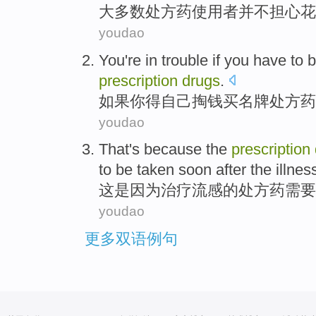
大多数
处方药
使用者
并不
担心
花
youdao
You
're
in trouble
if
you
have to
b
prescription
drugs
.
如果
你
得
自己
掏钱
买
名牌
处方药
youdao
That
's because
the
prescription
to be
taken
soon
after
the
illnes
这
是因为
治疗
流感
的
处方药
需要
youdao
更多双语例句