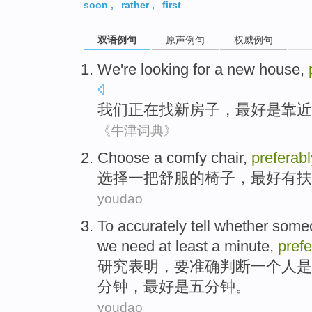
soon
,
rather
,
first
双语例句
原声例句
权威例句
We
're
looking for
a
new
house
,
我们
正在
找
新
房子
，
最好
是
靠近
《牛津词典》
Choose
a
comfy
chair
,
preferabl
选择
一
把舒服
的
椅子
，
最好
有
扶
youdao
To
accurately
tell
whether
someo
we
need
at least
a
minute
,
prefe
研究
表明
，
要
准确
判断
一个
人
是
分钟
，最好是五分钟。
youdao