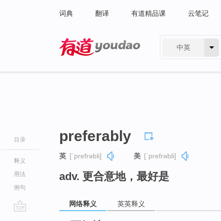
词典
翻译
有道精品课
云笔记
中英
有道 - 网易旗下搜索
preferably
目录
英
[ˈprefrəbli]
美
[ˈprefrəbli]
释义
adv. 更合意地，最好是
用法
例句
网络释义
英英释义
go