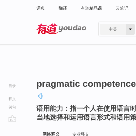
词典
翻译
有道精品课
云笔记
中英
有道 - 网易旗下搜索
pragmatic competence
目录
释义
语用能力：指一个人在使用语言
例句
当地选择和运用语言形式和语用
go
top
网络释义
专业释义