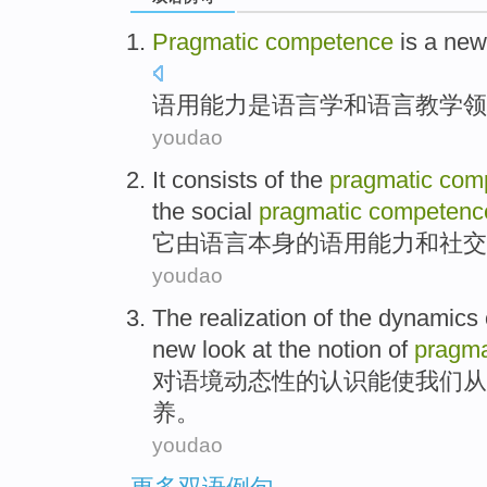
Pragmatic
competence
is
a
new
语用
能力
是
语言学
和语言教学
领
youdao
It
consists
of
the
pragmatic
com
the
social
pragmatic
competenc
它
由
语言
本身
的
语
用
能力
和
社交
youdao
The
realization
of
the
dynamics
new
look at
the notion of
pragma
对
语境
动态性
的
认识
能使
我们
从
养。
youdao