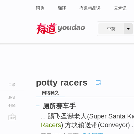
词典
翻译
有道精品课
云笔记
中英
有道 - 网易旗下搜索
potty racers
目录
网络释义
释义
厕所赛车手
翻译
... 踢飞圣诞老人(Super Santa Ki
Racers
) 方块输送带(Conveyor) ..
go
top