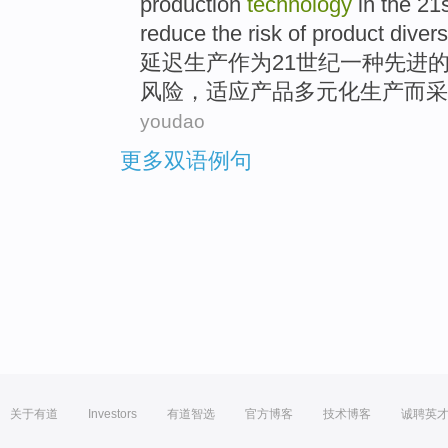
production
technology
in
the
21s
reduce
the
risk
of
product
divers
延迟
生产
作为
21
世纪
一
种
先进
风险
，适应
产品
多元化
生产而采
youdao
更多双语例句
关于有道
Investors
有道智选
官方博客
技术博客
诚聘英