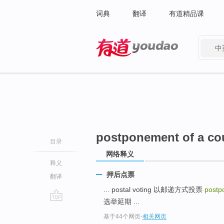
词典
翻译
有道精品课
中
有道 - 网易旗下搜索
postponement of a co
目录
网络释义
释义
押后点票
翻译
... postal voting 以邮递方式投票
postp
选举延期 ...
go
基于44个网页
-
相关网页
top