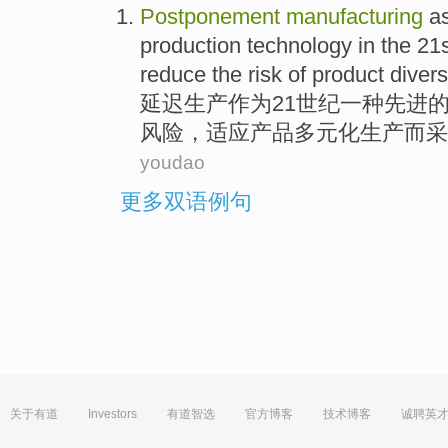
Postponement
manufacturing
a
production
technology
in
the
21s
reduce
the
risk
of
product
divers
延迟
生产
作为
21
世纪
一
种
先进
风险
，适应
产品
多元化
生产而采
youdao
更多双语例句
关于有道
Investors
有道智选
官方博客
技术博客
诚聘英