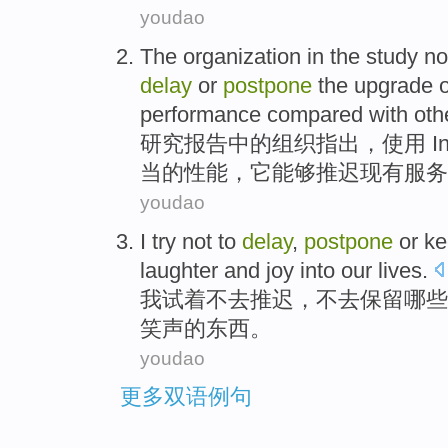
youdao
The
organization
in
the
study
no
delay
or
postpone
the
upgrade
o
performance
compared with
oth
研究
报告
中的
组织
指出
，
使用
I
当
的
性能
，
它
能够
推迟
现有
服务
youdao
I
try
not
to
delay
,
postpone
or
ke
laughter
and
joy
into
our
lives
.
我
试着
不
去
推迟
，不去
保留
哪些
笑声
的
东西
。
youdao
更多双语例句