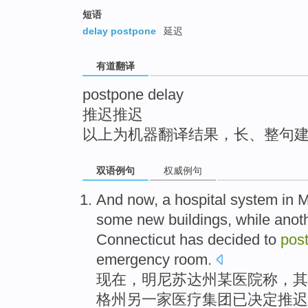
top
短语
delay postpone
延迟
有道翻译
postpone delay
推迟推迟
以上为机器翻译结果，长、整句
双语例句
权威例句
And now
, a
hospital
system in 
some
new buildings
,
while
anot
Connecticut
has
decided to
pos
emergency room
.
现在
，
明尼苏达州
某
医院
称
，
其
格州
另
一家
医疗
集团
已
决定
推迟