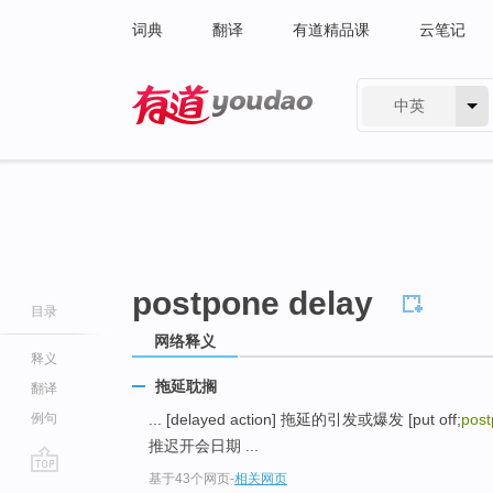
词典
翻译
有道精品课
云笔记
中英
有道 - 网易旗下搜索
postpone delay
目录
网络释义
释义
拖延耽搁
翻译
例句
... [delayed action] 拖延的引发或爆发 [put off;
post
推迟开会日期 ...
基于43个网页
-
相关网页
go