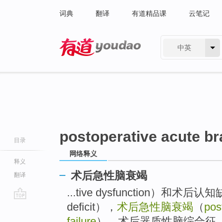
词典
翻译
有道精品课
云笔记
中英
有道 - 网易旗下搜索
postoperative acute bra
目录
网络释义
释义
术后急性脑衰竭
翻译
...tive dysfunction）和术后认知缺陷
deficit），
术后急性脑衰竭
（
pos
go
top
failure
），术后器质性脑综合征（postop