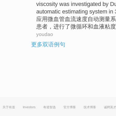
viscosity
was
investigated
by Du
automatic
estimating
system
in
应用微血管
血流
速度
自动
测量
系
患者，进行了微循环
和
血液
粘度
youdao
更多双语例句
关于有道
Investors
有道智选
官方博客
技术博客
诚聘英