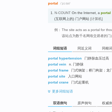
portal
/ˈpɔːtəl/
1.
N-COUNT
On the Internet, a
portal
(互联网上的) 门户网站
[计算机]
例：
The site acts as a portal for th
该站点为数千名网络交易者的门
词组短语
同近义词
同根
portal hypertension
门静脉血压过高
portal vein
n. 门静脉
portal frame
门式钢架；桥门构架；龙
portal site
入口网站
portal crane
门式起重机
更多
词组短语
双语例句
原声例句
权威