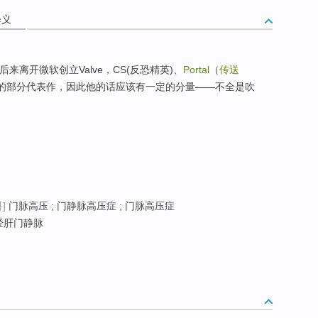
释义
来离开微软创立Valve，CS(反恐精英)、
Portal
（
传送
司的部分代表作，因此他的话应该有一定的分量——不全是吹
？
]
门脉高压 ; 门静脉高压症 ; 门脉高压症
 经肝门静脉