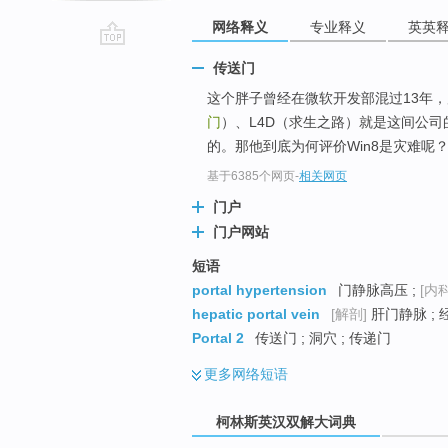
网络释义
专业释义
英英
go
传送门
top
这个胖子曾经在微软开发部混过13年，后
门
）、L4D（求生之路）就是这间公
的。那他到底为何评价Win8是灾难呢
基于6385个网页
-
相关网页
门户
门户网站
短语
portal hypertension
门静脉高压 ;
[内科
hepatic portal vein
[解剖]
肝门静脉 ;
Portal 2
传送门 ; 洞穴 ; 传递门
更多
网络短语
柯林斯英汉双解大词典