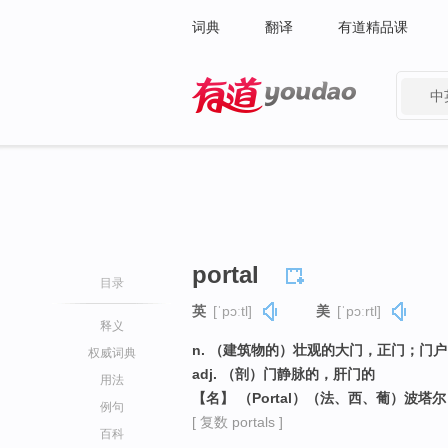
词典
翻译
有道精品课
中
有道 - 网易旗下搜索
portal
目录
英
[ˈpɔːtl]
美
[ˈpɔːrtl]
释义
n. （建筑物的）壮观的大门，正门；门
权威词典
adj. （剖）门静脉的，肝门的
用法
【名】 （Portal）（法、西、葡）波
例句
[ 复数 portals ]
百科