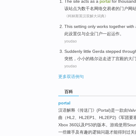
The
site acts
as a
portal
for thousan
该
站点
为
数千名
网络
交易者的
门户网
《柯林斯英汉双解大词典》
This
setting
only
works
together
with
此
设置
仅
与
企业
门户
一起
运作
。
youdao
Suddenly
little Gerda
stepped
throug
突然
，
小小的
格尔达
走进了
宫殿
的
大
youdao
更多双语例句
百科
portal
汉语解释《传送门》(Portal)是一款由V
曲（HL2、HL2EP1、HL2EP2)《军团要
Xbox 360以及PS3的版本。游戏使用
一些棘手及有趣的逻辑问题才能得到过关