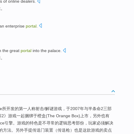
ds
of
online
dealers
.
站
。
an enterprise
portal
.
h
the
great
portal
into the
palace
.
门
。
alve所开发的第一人称射击/解谜游戏，于2007年与半条命2三部
塞2》游戏一起捆绑于橙盒(The Orange Box)上市，另外也有
Source引擎。游戏的特色是不寻常的逻辑思考部份，玩家必须解决
的方法。另外手提传送门装置（传送枪）也是这款游戏的卖点