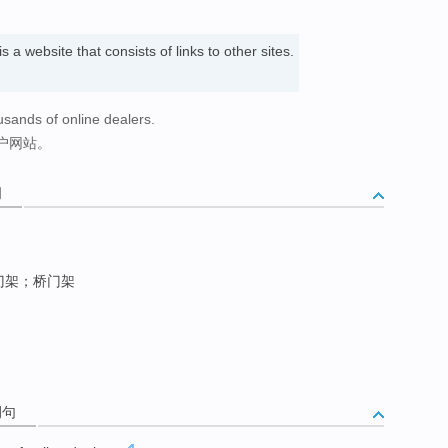
is a website that consists of links to other sites.
ousands of online dealers.
户网站。
词
门架；桥门架
例句