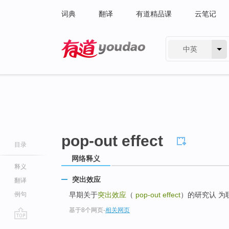
词典
翻译
有道精品课
云笔记
中英
有道 - 网易旗下搜索
pop-out effect
目录
网络释义
释义
突出效应
翻译
例句
早期关于
突出效应
（
pop-out effect
）的研究认 为
基于8个网页
-
相关网页
go