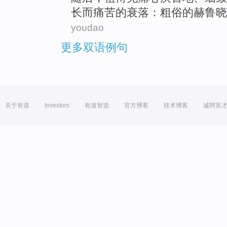
长
而
痛苦
的
衰落
：
粗俗
的赫鲁晓
youdao
更多双语例句
关于有道
Investors
有道智选
官方博客
技术博客
诚聘英