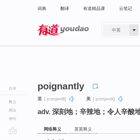
词典
翻译
有道精品课
云笔记
中英
有道 - 网易旗下搜索
poignantly
目录
英
[ˈpɔɪnjəntli]
美
[ˈpɔɪnjəntli]
释义
adv. 深刻地；辛辣地；令人辛酸
用法
例句
网络释义
英英释义
go