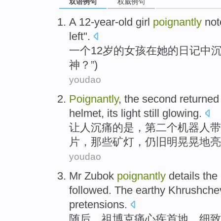
双语例句
权威例句
A
12-year-old
girl
poignantly
not
left
".
一个
12岁
的
女孩
在
她
的
日记中
神？”)
youdao
Poignantly
,
the
second returned
helmet
, its light
still
glowing
.
让人
沉痛
的是
，第二个机器人带
片
，那些矿灯，
仍旧
明晃晃地亮
youdao
Mr Zubok
poignantly
details
the
followed. The
earthy
Khrushche
pretensions
.
随后，祖
博克
痛心疾首地、细致