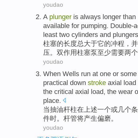
youdao
A
plunger
is
always
longer than
available
for
pumping.
Double-a
least
two
cylinders
and
plunger
柱
塞
的长度
总
大于
它
的
冲程
，
并
压。
双
作用
柱
塞
泵
至少
需要
两个
youdao
When
Wells
run
at
one
or
some
practical
down
stroke
axial load
the
critical
axial load, the
wear
o
place.
当
抽油
杆
柱
在
上述
一个
或
几个
条
件时。
杆
管
将
产生偏磨。
youdao