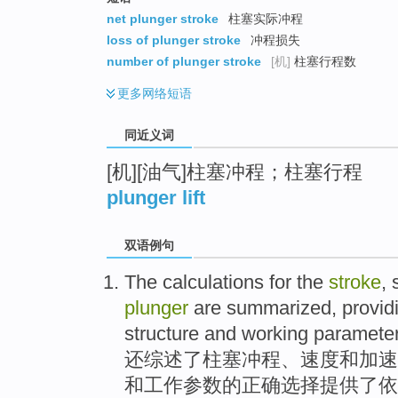
top
net plunger stroke
柱塞实际冲程
loss of plunger stroke
冲程损失
number of plunger stroke
[机]
柱塞行程数
更多
网络短语
同近义词
[机][油气]柱塞冲程；柱塞行程
plunger lift
双语例句
The calculations
for the
stroke
,
plunger
are
summarized
,
provid
structure
and
working
paramete
还
综述了
柱塞
冲程
、
速度
和
加速
和
工作
参数
的正确
选择
提供了
依