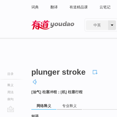
词典
翻译
有道精品课
云笔记
中英
有道 - 网易旗下搜索
plunger stroke
目录
释义
[油气] 柱塞冲程；[机] 柱塞行程
用法
例句
网络释义
专业释义
go
短语