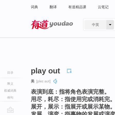
词典
翻译
有道精品课
云笔记
中英
有道 - 网易旗下搜索
play out
目录
美
[pleɪ aʊt]
释义
表演到底：指将角色表演完整。
权威词典
例句
用尽，耗尽：指使用完或消耗完
展开，展示：指展开或展示某物
发展，演变：指事物的发展或演