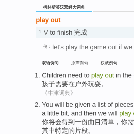
柯林斯英汉双解大词典
play out
V
to finish 完成
1.
let's play the game out if we 
例：
双语例句
原声例句
权威例句
Children
need to
play
out
in
the
孩子
需要
在
户外
玩耍
。
《牛津词典》
You
will
be
given
a
list
of
pieces 
a little bit
,
and then
we
will
play
你
将
会
得到
一份
曲目清单
，你
需
其中
特定
的
片段
。