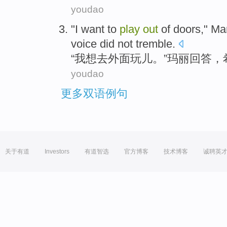
youdao
"
I
want
to
play
out
of
doors
,"
Ma
voice
did not
tremble
.
“
我
想
去
外面
玩儿
。”
玛丽
回答
，
youdao
更多双语例句
关于有道
Investors
有道智选
官方博客
技术博客
诚聘英