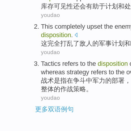
库存
可见性
还
会
有助于
计划
和
处
youdao
This
completely
upset
the
enem
disposition
.
这
完全
打乱
了
敌人
的
军事
计划
和
youdao
Tactics
refers
to the
disposition
whereas
strategy
refers to
the o
战术
是
指
在
争斗
中
军力
的
部署
，
整体
的作战
策略
。
youdao
更多双语例句