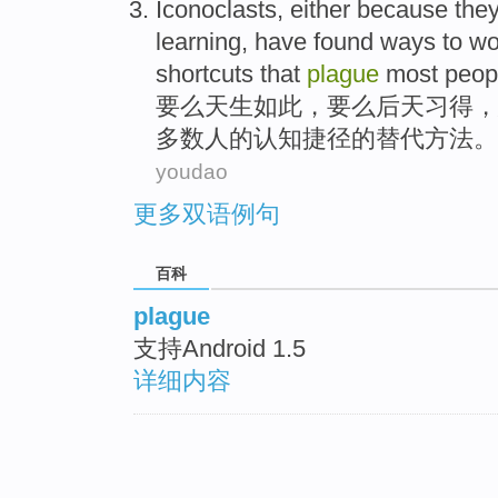
Iconoclasts,
either
because the
learning
, have
found
ways
to wo
shortcuts
that
plague
most
peop
要么
天生
如此，
要么
后天
习
得，
多数
人
的
认知
捷径
的替代
方法
。
youdao
更多双语例句
百科
plague
支持Android 1.5
详细内容