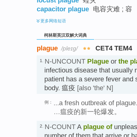
locust plague
蝗灾
capacitor plague
电容灾难 ; 容
更多
网络短语
柯林斯英汉双解大词典
plague
CET4 TEM4
/pleɪɡ/
N-UNCOUNT
Plague
or
the p
1.
infectious disease that usually 
patient has a severe fever and 
body. 瘟疫
[also 'the' N]
...a fresh outbreak of plague
例：
…瘟疫的新一轮爆发。
N-COUNT
A
plague of
unpleasa
2.
number of them that arrive or 