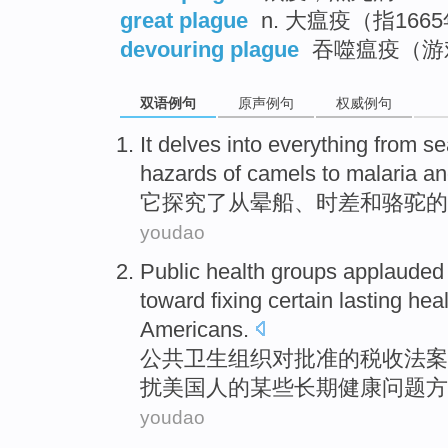
great plague
n. 大瘟疫（指16
devouring plague
吞噬瘟疫（游
双语例句
原声例句
权威例句
It
delves into
everything
from
se
hazards
of
camels
to
malaria
a
它
探究
了
从
晕船
、
时差
和
骆驼
的
youdao
Public
health
groups
applauded
toward
fixing
certain
lasting
heal
Americans
.
公共
卫生
组织
对
批准
的
税收
法案
扰
美国人的
某些
长期
健康
问题方
youdao