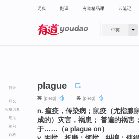
词典
翻译
有道精品课
云笔记
中英
有道 - 网易旗下搜索
plague
目录
英
[pleɪɡ]
美
[pleɪɡ]
释义
n. 瘟疫，传染病；鼠疫（尤指
权威词典
用法
成的）灾害，祸患； 普遍的祸害
例句
于……（a plague on）
百科
v. 困扰，折磨；烦扰，纠缠；使