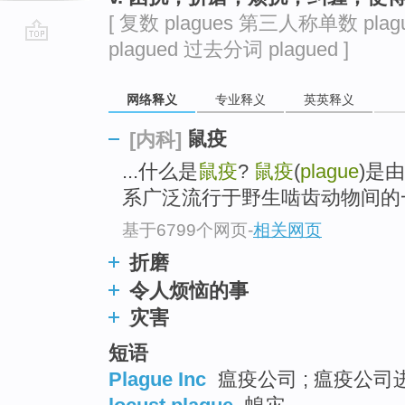
[ 复数 plagues 第三人称单数 plag
plagued 过去分词 plagued ]
go
top
网络释义
专业释义
英英释义
鼠疫
[内科]
...什么是
鼠疫
?
鼠疫
(
plague
)是由
系广泛流行于野生啮齿动物间的
基于6799个网页
-
相关网页
折磨
令人烦恼的事
灾害
短语
Plague Inc
瘟疫公司 ; 瘟疫公司进化