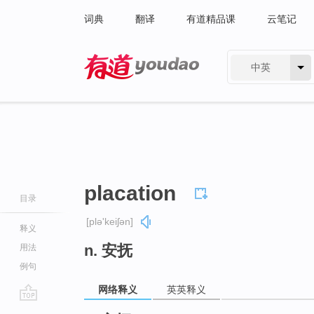
词典
翻译
有道精品课
云笔记
中英
有道 - 网易旗下搜索
placation
目录
[plə'keiʃən]
释义
n. 安抚
用法
例句
网络释义
英英释义
go