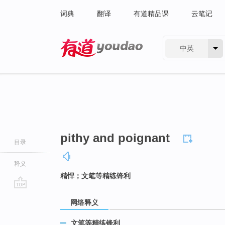
词典
翻译
有道精品课
云笔记
中英
有道 - 网易旗下搜索
pithy and poignant
目录
释义
精悍；文笔等精练锋利
go
网络释义
top
文笔等精练锋利